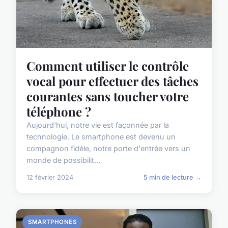
Comment utiliser le contrôle
vocal pour effectuer des tâches
courantes sans toucher votre
téléphone ?
Aujourd'hui, notre vie est façonnée par la
technologie. Le smartphone est devenu un
compagnon fidèle, notre porte d'entrée vers un
monde de possibilit...
12 février 2024
5 min de lecture →
SMARTPHONES